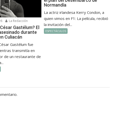
el plan del Desembarco de
Normandía
La actriz irlandesa Kerry Condon, a
quien vimos en F1: La película, recibió
26
La Redacción
la invitación del...
 César Gastélum? El
ESPECTÁCULOS
 asesinado durante
en Culiacán
 César Gastélum fue
entras transmitía en
ior de un restaurante de
...
omentario.