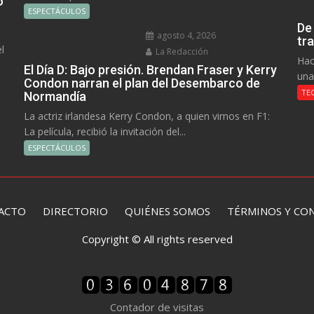
o
ESPECTÁCULOS
De
agosto 4, 2026
tr
l
La Redacción
Hac
El Día D: Bajo presión. Brendan Fraser y Kerry
una
Condon narran el plan del Desembarco de
TE
Normandía
La actriz irlandesa Kerry Condon, a quien vimos en F1:
La película, recibió la invitación del...
ESPECTÁCULOS
ACTO
DIRECTORIO
QUIÉNES SOMOS TÉRMINOS Y CON
Copyright © All rights reserved
Contador de visitas