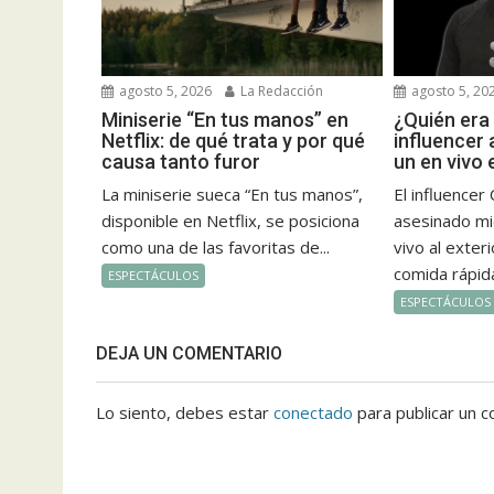
agosto 5, 2026
La Redacción
agosto 5, 20
Miniserie “En tus manos” en
¿Quién era
Netflix: de qué trata y por qué
influencer
causa tanto furor
un en vivo 
La miniserie sueca “En tus manos”,
El influencer
disponible en Netflix, se posiciona
asesinado mi
como una de las favoritas de...
vivo al exter
comida rápida
ESPECTÁCULOS
ESPECTÁCULOS
DEJA UN COMENTARIO
Lo siento, debes estar
conectado
para publicar un c