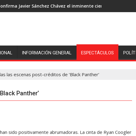
onfirma Javier Sánchez Chávez el inminente cierre de ingenió S
IONAL
INFORMACIÓN GENERAL
ESPECTÁCULOS
POLÍT
das las escenas post-créditos de ‘Black Panther’
‘Black Panther’
 han sido positivamente abrumadoras. La cinta de Ryan Coogler