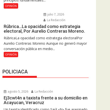
principios fundamentales...
OPINIÓN
julio 7, 2026
La Redacción
Rúbrica…La opacidad como estrategia
electoral, Por Aurelio Contreras Moreno.
RúbricaLa opacidad como estrategia electoralPor
Aurelio Contreras Moreno Aunque no generó mayor
conversación pública en medio...
OPINIÓN
POLICIACA
agosto 5, 2026
La Redacción
Ej3cwt4n a taxista frente a su domicilio en
Acayucan, Veracruz
Un taxista identificado como Saúl «N» fue asesinado