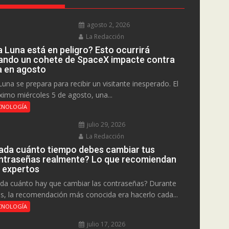
agosto 2, 2026
La Redacción
a Luna está en peligro? Esto ocurrirá
ando un cohete de SpaceX impacte contra
la en agosto
Luna se prepara para recibir un visitante inesperado. El
ximo miércoles 5 de agosto, una...
CNOLOGÍA
julio 29, 2026
La Redacción
ada cuánto tiempo debes cambiar tus
ntraseñas realmente? Lo que recomiendan
s expertos
da cuánto hay que cambiar las contraseñas? Durante
s, la recomendación más conocida era hacerlo cada...
CNOLOGÍA
julio 17, 2026