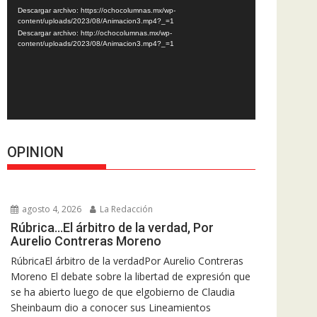
de
Descargar archivo: https://ochocolumnas.mx/wp-
vídeo
content/uploads/2023/08/Animacion3.mp4?_=1
Descargar archivo: http://ochocolumnas.mx/wp-
content/uploads/2023/08/Animacion3.mp4?_=1
OPINION
agosto 4, 2026
La Redacción
Rúbrica…El árbitro de la verdad, Por
Aurelio Contreras Moreno
RúbricaEl árbitro de la verdadPor Aurelio Contreras
Moreno El debate sobre la libertad de expresión que
se ha abierto luego de que elgobierno de Claudia
Sheinbaum dio a conocer sus Lineamientos