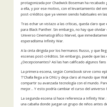
protagonizada por Chadwick Boseman ha recabado gr
a ella, y por ese motivo, con el levantamiento del e
post-créditos que ya vienen siendo habituales en las
Tras echar un vistazo a las críticas, queda claro que
para Black Panther. Sin embargo, no hay que olvidar
Universo Cinematográfico Marvel, que inmediatamente
esperadísima Infinity War.
A la cinta dirigida por los hermanos Russo, y que lle
escenas post-créditos. Sin embargo, puede que las
¿Decepcionantes? Así las han calificado algunos fans 
La primera escena, según Comicbook sirve como epíl
T’Challa llega a la ONU y deja claro al mundo que W
compartir su avanzada tecnología con el mundo. Pare
mejor… Y esto podría cambiar el curso del universo 
La segunda escena sí hace referencia a Infinity War
una cabaña donde juegan un grupo de niños antes de