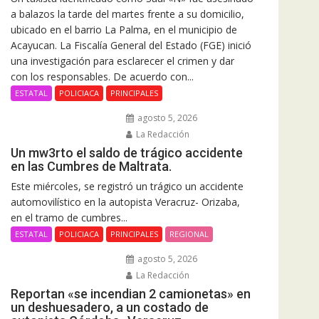
a balazos la tarde del martes frente a su domicilio,
ubicado en el barrio La Palma, en el municipio de
Acayucan. La Fiscalía General del Estado (FGE) inició
una investigación para esclarecer el crimen y dar
con los responsables. De acuerdo con...
ESTATAL
POLICIACA
PRINCIPALES
agosto 5, 2026
La Redacción
Un mw3rto el saldo de trágico accidente
en las Cumbres de Maltrata.
Este miércoles, se registró un trágico un accidente
automovilístico en la autopista Veracruz- Orizaba,
en el tramo de cumbres...
ESTATAL
POLICIACA
PRINCIPALES
REGIONAL
agosto 5, 2026
La Redacción
Reportan «se incendian 2 camionetas» en
un deshuesadero, a un costado de