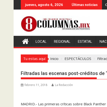
Saltar
C
jueves, agosto 6, 2026
Últimas noticias
al
contenido
LOCAL
REGIONAL
ESTATAL
NAC
Tu estas aquí
Inicio
ESPECTÁCULOS
Filtra
Filtradas las escenas post-créditos de 
febrero 11, 2018
La Redacción
MADRID.- Las primeras críticas sobre Black Panther