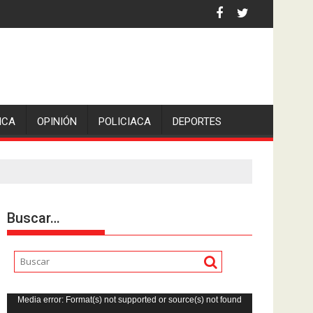
an Pedro en Lerdo de Tejada, Veracruz.
ICA
OPINIÓN
POLICIACA
DEPORTES
Buscar…
Reproductor
Media error: Format(s) not supported or source(s) not found