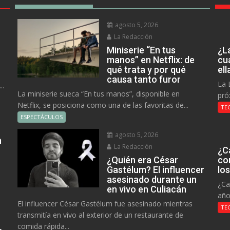
agosto 5, 2026
La Redacción
Miniserie “En tus
¿L
manos” en Netflix: de
cu
qué trata y por qué
el
causa tanto furor
La 
..
La miniserie sueca “En tus manos”, disponible en
pró
Netflix, se posiciona como una de las favoritas de...
TE
ESPECTÁCULOS
agosto 5, 2026
n
La Redacción
¿C
¿Quién era César
co
Gastélum? El influencer
lo
asesinado durante un
¿Ca
en vivo en Culiacán
año
El influencer César Gastélum fue asesinado mientras
TE
transmitía en vivo al exterior de un restaurante de
comida rápida...