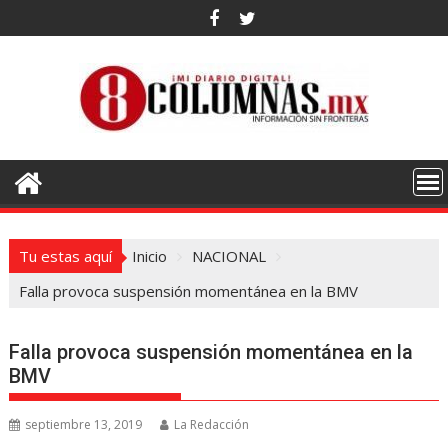
Saltar
al
contenido
Tu estas aquí
Inicio
NACIONAL
Falla provoca suspensión momentánea en la BMV
Falla provoca suspensión momentánea en la
BMV
septiembre 13, 2019
La Redacción