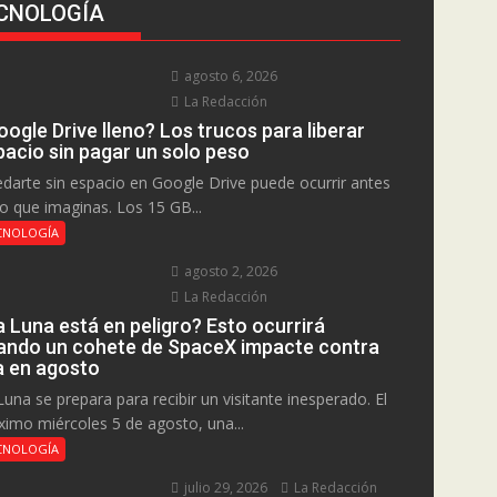
CNOLOGÍA
agosto 6, 2026
La Redacción
ogle Drive lleno? Los trucos para liberar
pacio sin pagar un solo peso
darte sin espacio en Google Drive puede ocurrir antes
lo que imaginas. Los 15 GB...
CNOLOGÍA
agosto 2, 2026
La Redacción
a Luna está en peligro? Esto ocurrirá
ando un cohete de SpaceX impacte contra
la en agosto
Luna se prepara para recibir un visitante inesperado. El
ximo miércoles 5 de agosto, una...
CNOLOGÍA
julio 29, 2026
La Redacción