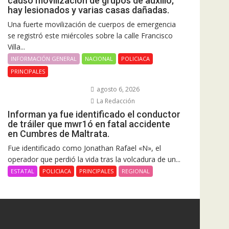
causó movilización de grupos de auxilio;
hay lesionados y varias casas dañadas.
Una fuerte movilización de cuerpos de emergencia
se registró este miércoles sobre la calle Francisco
Villa...
INFORMACIÓN GENERAL
NACIONAL
POLICIACA
PRINCIPALES
agosto 6, 2026
La Redacción
Informan ya fue identificado el conductor
de tráiler que mwr1ó en fatal accidente
en Cumbres de Maltrata.
Fue identificado como Jonathan Rafael «N», el
operador que perdió la vida tras la volcadura de un...
ESTATAL
POLICIACA
PRINCIPALES
REGIONAL