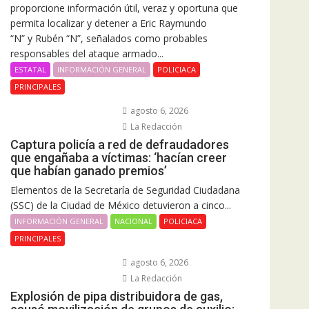
proporcione información útil, veraz y oportuna que
permita localizar y detener a Eric Raymundo
“N” y Rubén “N”, señalados como probables
responsables del ataque armado...
ESTATAL
INFORMACIÓN GENERAL
POLICIACA
PRINCIPALES
agosto 6, 2026
La Redacción
Captura policía a red de defraudadores
que engañaba a víctimas: ‘hacían creer
que habían ganado premios’
Elementos de la Secretaría de Seguridad Ciudadana
(SSC) de la Ciudad de México detuvieron a cinco...
INFORMACIÓN GENERAL
NACIONAL
POLICIACA
PRINCIPALES
agosto 6, 2026
La Redacción
Explosión de pipa distribuidora de gas,