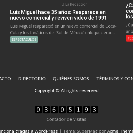
La Redacción
¿C
co
Luis Miguel hace 35 años: Reaparece en
lo
nuevo comercial y reviven video de 1991
¿Ca
Luis Miguel reapareció en un nuevo comercial de Coca-
año
Cola y los fanáticos del ‘Sol de México’ enloquecieron...
TE
ESPECTÁCULOS
ACTO
DIRECTORIO
QUIÉNES SOMOS TÉRMINOS Y CON
Copyright © All rights reserved
Contador de visitas
unciona gracias a WordPress
|
Tema: SuperMag por
Acme Them