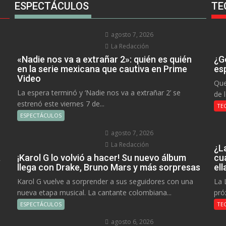
ESPECTÁCULOS
TE
agosto 7, 2026
La Redacción
«Nadie nos va a extrañar 2»: quién es quién
¿Go
en la serie mexicana que cautiva en Prime
es
Video
Que
La espera terminó y ‘Nadie nos va a extrañar 2’ se
de 
estrenó este viernes 7 de...
TE
ESPECTÁCULOS
agosto 7, 2026
La Redacción
¿L
a
¡Karol G lo volvió a hacer! Su nuevo álbum
cu
llega con Drake, Bruno Mars y más sorpresas
el
Karol G vuelve a sorprender a sus seguidores con una
La 
nueva etapa musical. La cantante colombiana...
pró
ESPECTÁCULOS
TE
agosto 6, 2026