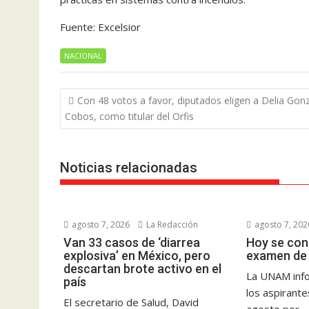
Fuente: Excelsior
NACIONAL
Navegación
Con 48 votos a favor, diputados eligen a Delia Gon
de
Cobos, como titular del Orfis
entradas
Noticias relacionadas
agosto 7, 2026
La Redacción
agosto 7, 202
Van 33 casos de ‘diarrea
Hoy se con
explosiva’ en México, pero
examen de 
descartan brote activo en el
La UNAM info
país
los aspirant
El secretario de Salud, David