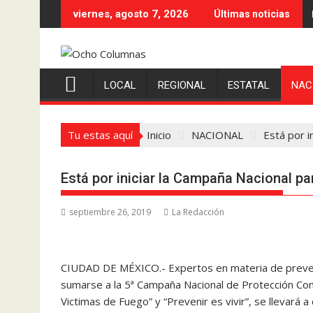
Saltar
viernes, agosto 7, 2026
Últimas noticias
al
contenido
LOCAL
REGIONAL
ESTATAL
NAC
Tu estas aquí
Inicio
NACIONAL
Está por i
Está por iniciar la Campaña Nacional pa
septiembre 26, 2019
La Redacción
CIUDAD DE MÉXICO.- Expertos en materia de prevenci
sumarse a la 5ª Campaña Nacional de Protección Contr
Victimas de Fuego” y “Prevenir es vivir”, se llevará 