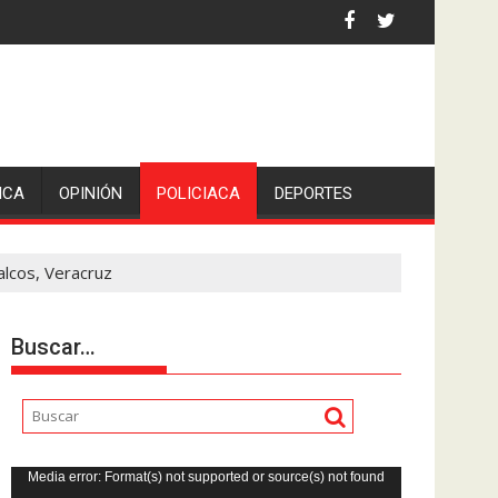
iden escolleras para evitar nuevos casos
ICA
OPINIÓN
POLICIACA
DEPORTES
alcos, Veracruz
Buscar…
Reproductor
Media error: Format(s) not supported or source(s) not found