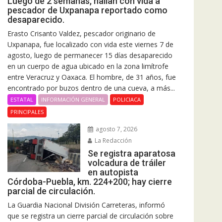
Luego de 2 semanas, hallan con vida a
pescador de Uxpanapa reportado como
desaparecido.
Erasto Crisanto Valdez, pescador originario de
Uxpanapa, fue localizado con vida este viernes 7 de
agosto, luego de permanecer 15 días desaparecido
en un cuerpo de agua ubicado en la zona limítrofe
entre Veracruz y Oaxaca. El hombre, de 31 años, fue
encontrado por buzos dentro de una cueva, a más...
ESTATAL
INFORMACIÓN GENERAL
POLICIACA
PRINCIPALES
agosto 7, 2026
La Redacción
Se registra aparatosa
volcadura de tráiler
en autopista
Córdoba-Puebla, km. 224+200; hay cierre
parcial de circulación.
La Guardia Nacional División Carreteras, informó
que se registra un cierre parcial de circulación sobre