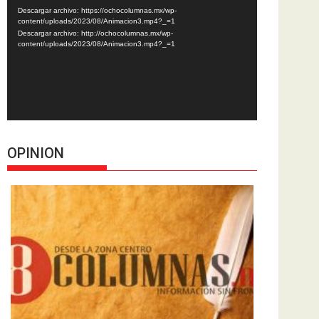
de
Descargar archivo: https://ochocolumnas.mx/wp-
vídeo
content/uploads/2023/08/Animacion3.mp4?_=1
Descargar archivo: http://ochocolumnas.mx/wp-
content/uploads/2023/08/Animacion3.mp4?_=1
OPINION