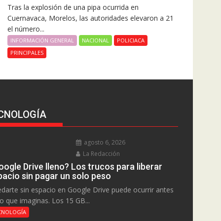
Tras la explosión de una pipa ocurrida en
Cuernavaca, Morelos, las autoridades elevaron a 21
el número...
INFORMACIÓN GENERAL
NACIONAL
POLICIACA
PRINCIPALES
CNOLOGÍA
agosto 6, 2026
La Redacción
ogle Drive lleno? Los trucos para liberar
pacio sin pagar un solo peso
darte sin espacio en Google Drive puede ocurrir antes
lo que imaginas. Los 15 GB...
CNOLOGÍA