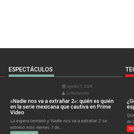
ESPECTÁCULOS
TE
agosto 7, 2026
La Redacción
«Nadie nos va a extrañar 2»: quién es quién
¿Go
en la serie mexicana que cautiva en Prime
es
Video
Que
La espera terminó y ‘Nadie nos va a extrañar 2’ se
de 
estrenó este viernes 7 de...
TE