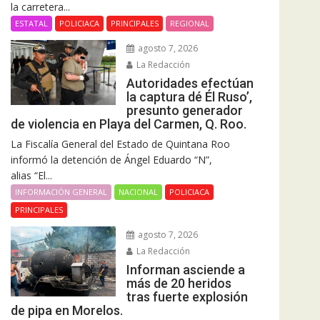
la carretera...
ESTATAL
POLICIACA
PRINCIPALES
REGIONAL
agosto 7, 2026
La Redacción
Autoridades efectúan
la captura dé Él Ruso’,
presunto generador
de violencia en Playa del Carmen, Q. Roo.
La Fiscalía General del Estado de Quintana Roo
informó la detención de Ángel Eduardo “N”,
alias “El...
INFORMACIÓN GENERAL
NACIONAL
POLICIACA
PRINCIPALES
agosto 7, 2026
La Redacción
Informan asciende a
más de 20 heridos
tras fuerte explosión
de pipa en Morelos.