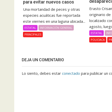
desapareci
para evitar nuevos casos
Erasto Crisa
Una mortandad de peces y otras
originario d
especies acuáticas fue reportada
localizado co
este viernes en una laguna ubicada...
agosto, luego
ESTATAL
INFORMACIÓN GENERAL
ESTATAL
INF
PRINCIPALES
POLICIACA
PR
DEJA UN COMENTARIO
Lo siento, debes estar
conectado
para publicar un c