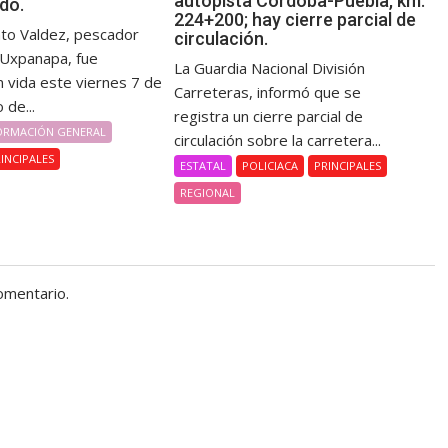
autopista Córdoba-Puebla, km.
do.
224+200; hay cierre parcial de
nto Valdez, pescador
circulación.
e Uxpanapa, fue
La Guardia Nacional División
n vida este viernes 7 de
Carreteras, informó que se
 de...
registra un cierre parcial de
ORMACIÓN GENERAL
circulación sobre la carretera...
INCIPALES
ESTATAL
POLICIACA
PRINCIPALES
REGIONAL
omentario.