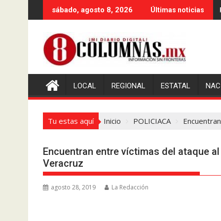
Saltar
sábado, agosto 8, 2026
Últimas noticias
al
contenido
LOCAL
REGIONAL
ESTATAL
NAC
Tu estas aquí
Inicio
POLICIACA
Encuentran 
Encuentran entre víctimas del ataque al
Veracruz
agosto 28, 2019
La Redacción