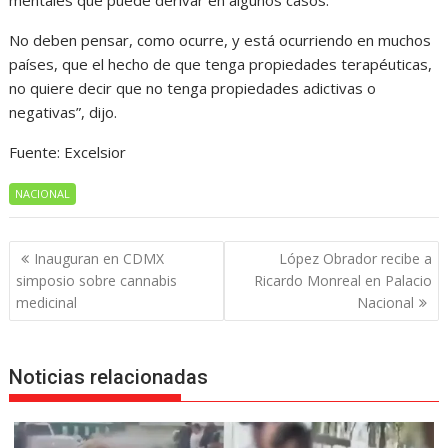
mentales que puede derivar en algunos casos.
No deben pensar, como ocurre, y está ocurriendo en muchos
países, que el hecho de que tenga propiedades terapéuticas,
no quiere decir que no tenga propiedades adictivas o
negativas”, dijo.
Fuente: Excelsior
NACIONAL
Navegación
Inauguran en CDMX
López Obrador recibe a
de
simposio sobre cannabis
Ricardo Monreal en Palacio
entradas
medicinal
Nacional
Noticias relacionadas