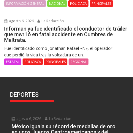
INFORMACIÓN GENERAL
NACIONAL
POLICIACA
PRINCIPALES
agosto 6, 2026
La Redacción
Informan ya fue identificado el conductor de tráiler
que mwr1ó en fatal accidente en Cumbres de
Maltrata.
Fue identificado como Jonathan Rafael «N», el operador
que perdió la vida tras la volcadura de un...
ESTATAL
POLICIACA
PRINCIPALES
REGIONAL
DEPORTES
agosto 6, 2026
La Redacción
México iguala su récord de medallas de oro
en unos Juegos Centroamericanos y del