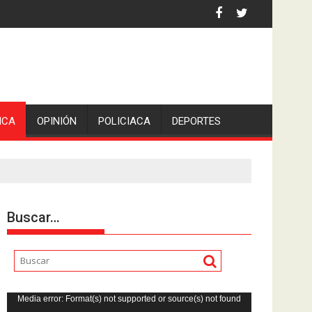
 la comunicadora Avisack Douglas.
ICA
OPINIÓN
POLICIACA
DEPORTES
Buscar…
Reproductor
Media error: Format(s) not supported or source(s) not found