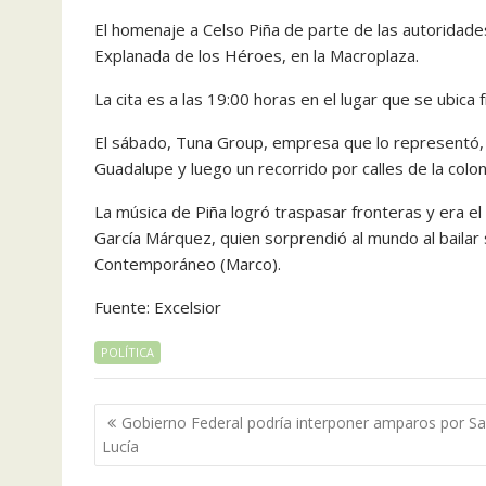
El homenaje a Celso Piña de parte de las autoridades
Explanada de los Héroes, en la Macroplaza.
La cita es a las 19:00 horas en el lugar que se ubica
El sábado, Tuna Group, empresa que lo representó, 
Guadalupe y luego un recorrido por calles de la colo
La música de Piña logró traspasar fronteras y era el
García Márquez, quien sorprendió al mundo al baila
Contemporáneo (Marco).
Fuente: Excelsior
POLÍTICA
Navegación
Gobierno Federal podría interponer amparos por S
de
Lucía
entradas