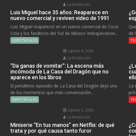
La Redacción
Luis Miguel hace 35 años: Reaparece en
¿Go
nuevo comercial y reviven video de 1991
es
Luis Miguel reapareció en un nuevo comercial de Coca-
Que
Cola y los fanáticos del ‘Sol de México’ enloquecieron...
de 
ESPECTÁCULOS
TE
agosto 6, 2026
La Redacción
“Da ganas de vomitar”: La escena más
¿L
incómoda de La Casa del Dragón que no
cu
aparece en los libros
el
El penúltimo episodio de La Casa del Dragón dejó uno
La 
de los momentos que más conversación...
pró
ESPECTÁCULOS
TE
agosto 5, 2026
La Redacción
Miniserie “En tus manos” en Netflix: de qué
¿C
trata y por qué causa tanto furor
co