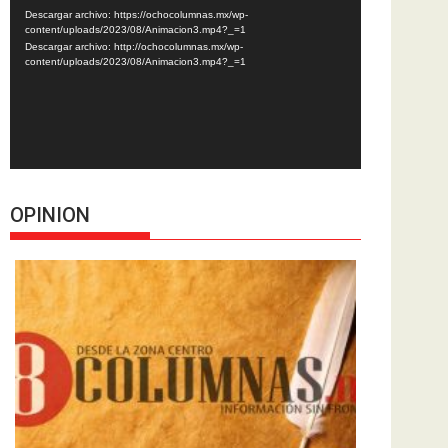
de
Descargar archivo: https://ochocolumnas.mx/wp-
vídeo
content/uploads/2023/08/Animacion3.mp4?_=1
Descargar archivo: http://ochocolumnas.mx/wp-
content/uploads/2023/08/Animacion3.mp4?_=1
OPINION