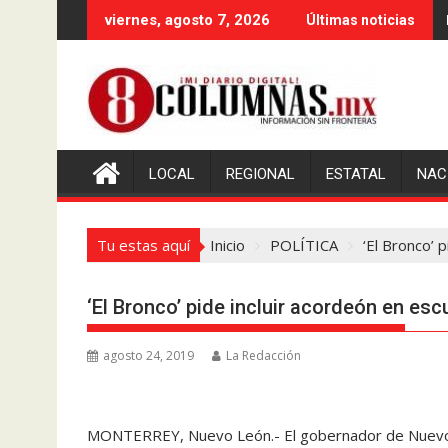
Saltar
viernes, agosto 7, 2026
Últimas noticias
al
contenido
LOCAL
REGIONAL
ESTATAL
NAC
Tu estas aquí
Inicio
POLÍTICA
‘El Bronco’ 
‘El Bronco’ pide incluir acordeón en es
agosto 24, 2019
La Redacción
MONTERREY, Nuevo León.- El gobernador de Nuevo L