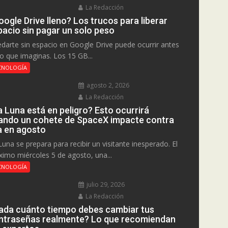
La Redacción
ogle Drive lleno? Los trucos para liberar
pacio sin pagar un solo peso
darte sin espacio en Google Drive puede ocurrir antes
lo que imaginas. Los 15 GB...
CNOLOGÍA
agosto 2, 2026
La Redacción
a Luna está en peligro? Esto ocurrirá
ando un cohete de SpaceX impacte contra
la en agosto
Luna se prepara para recibir un visitante inesperado. El
ximo miércoles 5 de agosto, una...
CNOLOGÍA
julio 29, 2026
La Redacción
ada cuánto tiempo debes cambiar tus
ntraseñas realmente? Lo que recomiendan