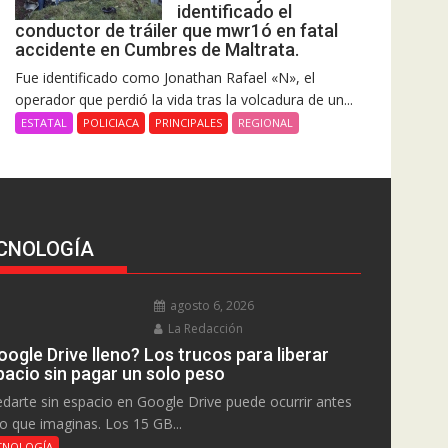
identificado el
conductor de tráiler que mwr1ó en fatal
accidente en Cumbres de Maltrata.
Fue identificado como Jonathan Rafael «N», el
operador que perdió la vida tras la volcadura de un...
ESTATAL
POLICIACA
PRINCIPALES
REGIONAL
CNOLOGÍA
agosto 6, 2026
La Redacción
ogle Drive lleno? Los trucos para liberar
pacio sin pagar un solo peso
darte sin espacio en Google Drive puede ocurrir antes
lo que imaginas. Los 15 GB...
CNOLOGÍA