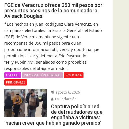
FGE de Veracruz ofrece 350 mil pesos por
presuntos asesinos de la comunicadora
Avisack Douglas.
*Los hechos en Juan Rodríguez Clara Veracruz, en
campañas electorales La Fiscalía General del Estado
(FGE) de Veracruz mantiene vigente una
recompensa de 350 mil pesos para quien
proporcione información útil, veraz y oportuna que
permita localizar y detener a Eric Raymundo
“N” y Rubén “N”, señalados como probables
responsables del ataque armado...
ESTATAL
INFORMACIÓN GENERAL
POLICIACA
PRINCIPALES
agosto 6, 2026
La Redacción
Captura policía a red
de defraudadores que
engañaba a víctimas:
‘hacían creer que habían ganado premios’