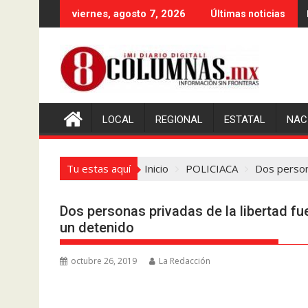
Saltar
viernes, agosto 7, 2026
Últimas noticias
al
contenido
LOCAL
REGIONAL
ESTATAL
NAC
Tu estas aquí
Inicio
POLICIACA
Dos persona
Dos personas privadas de la libertad fue
un detenido
octubre 26, 2019
La Redacción