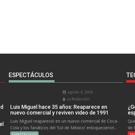
ESPECTÁCULOS
TE
agosto 6, 2026
La Redacción
rd
Luis Miguel hace 35 años: Reaparece en
¿Go
nuevo comercial y reviven video de 1991
es
Luis Miguel reapareció en un nuevo comercial de Coca-
Que
el
Cola y los fanáticos del ‘Sol de México’ enloquecieron...
de 
ESPECTÁCULOS
TE