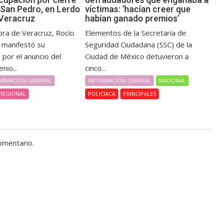
 San Pedro, en Lerdo
víctimas: ‘hacían creer que
 Veracruz
habían ganado premios’
ra de Veracruz, Rocío
Elementos de la Secretaría de
, manifestó su
Seguridad Ciudadana (SSC) de la
por el anuncio del
Ciudad de México detuvieron a
nio...
cinco...
ORMACIÓN GENERAL
INFORMACIÓN GENERAL
NACIONAL
REGIONAL
POLICIACA
PRINCIPALES
omentario.