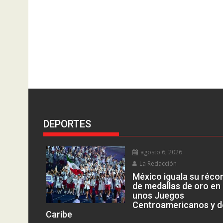
DEPORTES
agosto 6, 2026
La Redacción
México iguala su réco
de medallas de oro en
unos Juegos
Centroamericanos y d
Caribe