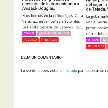
asesinos de la comunicadora
del ingenio
Avisack Douglas.
de Tejada,
*Los hechos en Juan Rodríguez Clara
La gobernado
Veracruz, en campañas electorales
Nahle García
La Fiscalía General del Estado (FGE)...
preocupación 
cierre del inge
ESTATAL
INFORMACIÓN GENERAL
ESTATAL
INF
POLICIACA
PRINCIPALES
PRINCIPALES
DEJA UN COMENTARIO
Lo siento, debes estar
conectado
para publicar un c