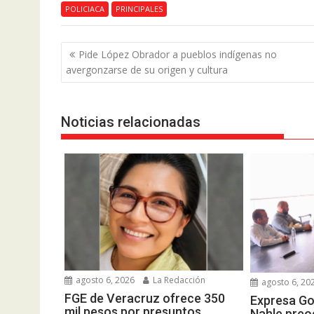
POLICIACA
PRINCIPALES
Navegación
Pide López Obrador a pueblos indígenas no
de
avergonzarse de su origen y cultura
entradas
Noticias relacionadas
agosto 6, 2026
La Redacción
agosto 6, 20
FGE de Veracruz ofrece 350
Expresa G
mil pesos por presuntos
Nahle preo