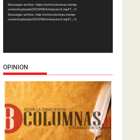
de
Descargar archivo: https://ochocolumnas.mx/wp-
vídeo
content/uploads/2023/08/Animacion3.mp4?_=1
Descargar archivo: http://ochocolumnas.mx/wp-
content/uploads/2023/08/Animacion3.mp4?_=1
OPINION