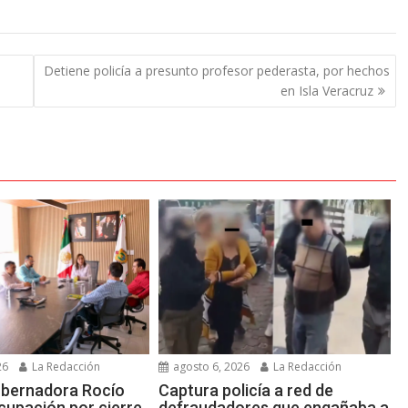
Detiene policía a presunto profesor pederasta, por hechos
en Isla Veracruz
26
La Redacción
agosto 6, 2026
La Redacción
obernadora Rocío
Captura policía a red de
cupación por cierre
defraudadores que engañaba a