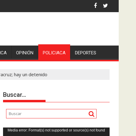
 la comunicadora Avisack Douglas.
ICA
OPINIÓN
POLICIACA
DEPORTES
racruz; hay un detenido
Buscar…
Reproductor
Media error: Format(s) not supported or source(s) not found