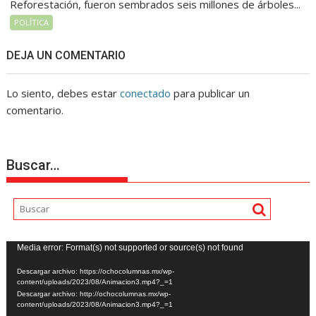
Reforestación, fueron sembrados seis millones de árboles...
POLÍTICA
DEJA UN COMENTARIO
Lo siento, debes estar
conectado
para publicar un
comentario.
Buscar…
Reproductor
Media error: Format(s) not supported or source(s) not found
de
Descargar archivo: https://ochocolumnas.mx/wp-
vídeo
content/uploads/2023/08/Animacion3.mp4?_=1
Descargar archivo: http://ochocolumnas.mx/wp-
content/uploads/2023/08/Animacion3.mp4?_=1