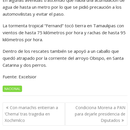
En algunas avenidas trascendió que había una acumulación de
agua de hasta un metro por lo que se pidió precaución a los
automovilistas y evitar el paso.
La tormenta tropical “Fernand” tocó tierra en Tamaulipas con
vientos de hasta 75 kilómetros por hora y rachas de hasta 95
kilómetros por hora.
Dentro de los rescates también se apoyó a un caballo que
quedó atrapado por la corriente del arroyo Obispo, en Santa
Catarina y dos perros.
Fuente: Excelsior
NACIONAL
Navegación
Con mariachis entierran a
Condiciona Morena a PAN
de
‘Chema’ tras tragedia en
para dejarle presidencia de
entradas
Xochimilco
Diputados