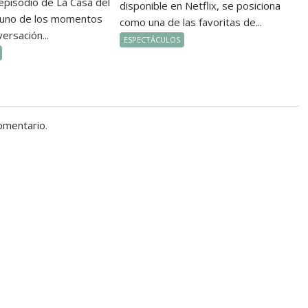
episodio de La Casa del
disponible en Netflix, se posiciona
 uno de los momentos
como una de las favoritas de...
ersación...
ESPECTÁCULOS
omentario.