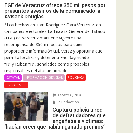
FGE de Veracruz ofrece 350 mil pesos por
presuntos asesinos de la comunicadora
Avisack Douglas.
*Los hechos en Juan Rodríguez Clara Veracruz, en
campañas electorales La Fiscalía General del Estado
(FGE) de Veracruz mantiene vigente una
recompensa de 350 mil pesos para quien
proporcione información útil, veraz y oportuna que
permita localizar y detener a Eric Raymundo
“N” y Rubén “N”, señalados como probables
responsables del ataque armado...
ESTATAL
INFORMACIÓN GENERAL
POLICIACA
PRINCIPALES
agosto 6, 2026
La Redacción
Captura policía a red
de defraudadores que
engañaba a víctimas:
‘hacían creer que habían ganado premios’