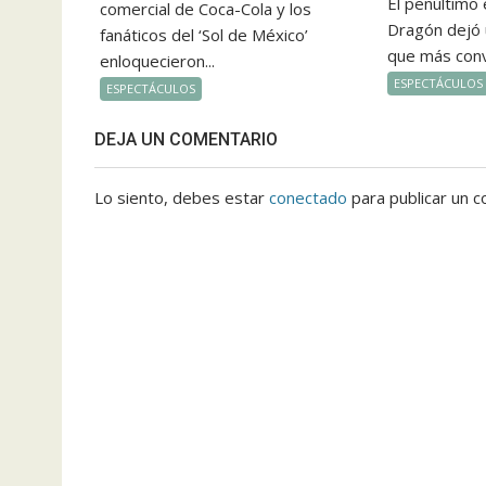
El penúltimo 
comercial de Coca-Cola y los
Dragón dejó
fanáticos del ‘Sol de México’
que más conv
enloquecieron...
ESPECTÁCULOS
ESPECTÁCULOS
DEJA UN COMENTARIO
Lo siento, debes estar
conectado
para publicar un c