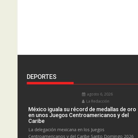
DEPORTES
agosto 6, 2026
La Redacción
México iguala su récord de medallas de oro
en unos Juegos Centroamericanos y del
Caribe
La delegación mexicana en los Juegos
Centroamericanos y del Caribe Santo Domingo 2026