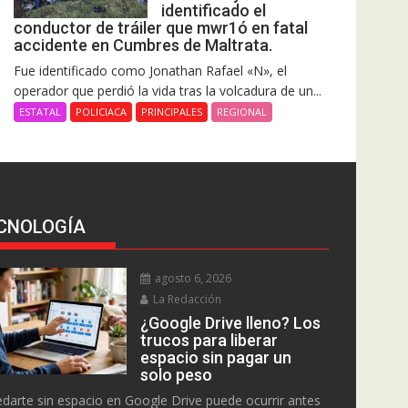
identificado el
conductor de tráiler que mwr1ó en fatal
accidente en Cumbres de Maltrata.
Fue identificado como Jonathan Rafael «N», el
operador que perdió la vida tras la volcadura de un...
ESTATAL
POLICIACA
PRINCIPALES
REGIONAL
CNOLOGÍA
agosto 6, 2026
La Redacción
¿Google Drive lleno? Los
trucos para liberar
espacio sin pagar un
solo peso
darte sin espacio en Google Drive puede ocurrir antes