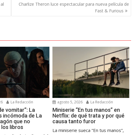
al
Charlize Theron luce espectacular para nueva película de
Fast & Furious
26
La Redacción
agosto 5, 2026
La Redacción
de vomitar”: La
Miniserie “En tus manos” en
s incómoda de La
Netflix: de qué trata y por qué
ragón que no
causa tanto furor
los libros
La miniserie sueca “En tus manos”,