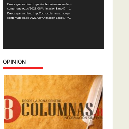
de
Descargar archivo: https://ochocolumnas.mx/wp-
vídeo
content/uploads/2023/08/Animacion3.mp4?_=1
Descargar archivo: http://ochocolumnas.mx/wp-
content/uploads/2023/08/Animacion3.mp4?_=1
OPINION