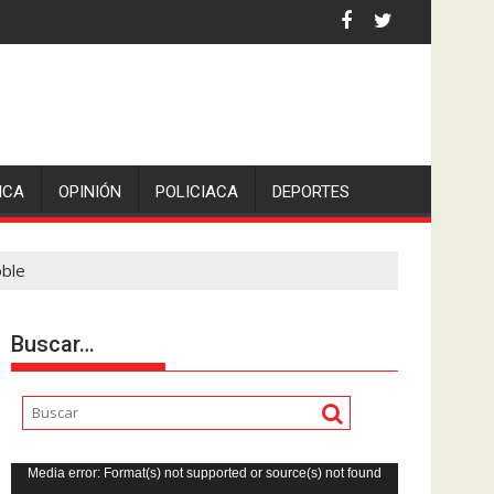
 la comunicadora Avisack Douglas.
ICA
OPINIÓN
POLICIACA
DEPORTES
oble
Buscar…
Reproductor
Media error: Format(s) not supported or source(s) not found