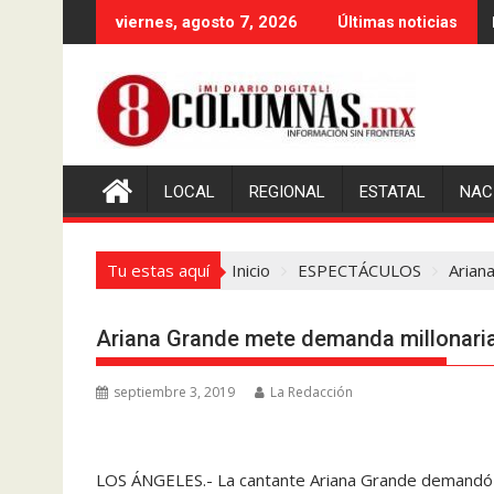
Saltar
viernes, agosto 7, 2026
Últimas noticias
al
contenido
LOCAL
REGIONAL
ESTATAL
NAC
Tu estas aquí
Inicio
ESPECTÁCULOS
Arian
Ariana Grande mete demanda millonaria 
septiembre 3, 2019
La Redacción
LOS ÁNGELES.- La cantante Ariana Grande demandó a