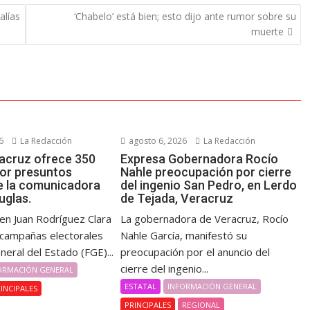
alías
‘Chabelo’ está bien; esto dijo ante rumor sobre su
muerte
6
La Redacción
agosto 6, 2026
La Redacción
acruz ofrece 350
Expresa Gobernadora Rocío
por presuntos
Nahle preocupación por cierre
e la comunicadora
del ingenio San Pedro, en Lerdo
uglas.
de Tejada, Veracruz
en Juan Rodríguez Clara
La gobernadora de Veracruz, Rocío
 campañas electorales
Nahle García, manifestó su
eneral del Estado (FGE)...
preocupación por el anuncio del
cierre del ingenio...
ORMACIÓN GENERAL
ESTATAL
INFORMACIÓN GENERAL
INCIPALES
PRINCIPALES
REGIONAL