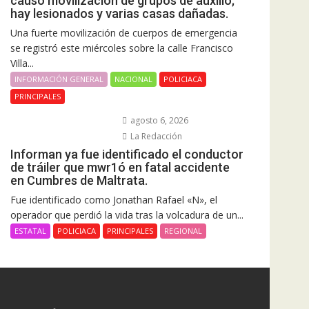
causó movilización de grupos de auxilio;
hay lesionados y varias casas dañadas.
Una fuerte movilización de cuerpos de emergencia
se registró este miércoles sobre la calle Francisco
Villa...
INFORMACIÓN GENERAL
NACIONAL
POLICIACA
PRINCIPALES
agosto 6, 2026
La Redacción
Informan ya fue identificado el conductor
de tráiler que mwr1ó en fatal accidente
en Cumbres de Maltrata.
Fue identificado como Jonathan Rafael «N», el
operador que perdió la vida tras la volcadura de un...
ESTATAL
POLICIACA
PRINCIPALES
REGIONAL