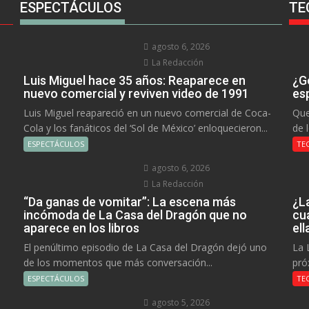
ESPECTÁCULOS
TE
agosto 6, 2026
La Redacción
Luis Miguel hace 35 años: Reaparece en
¿Go
nuevo comercial y reviven video de 1991
es
Luis Miguel reapareció en un nuevo comercial de Coca-
Que
Cola y los fanáticos del ‘Sol de México’ enloquecieron...
de 
ESPECTÁCULOS
TE
agosto 6, 2026
La Redacción
“Da ganas de vomitar”: La escena más
¿L
incómoda de La Casa del Dragón que no
cu
aparece en los libros
el
El penúltimo episodio de La Casa del Dragón dejó uno
La 
de los momentos que más conversación...
pró
ESPECTÁCULOS
TE
agosto 5, 2026