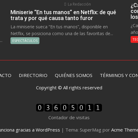
La Redacción
¿C
co
Miniserie “En tus manos” en Netflix: de qué
lo
trata y por qué causa tanto furor
¿Ca
La miniserie sueca “En tus manos”, disponible en
año
Netflix, se posiciona como una de las favoritas de...
TE
..
ESPECTÁCULOS
ACTO
DIRECTORIO
QUIÉNES SOMOS TÉRMINOS Y CON
Copyright © All rights reserved
Contador de visitas
unciona gracias a WordPress
|
Tema: SuperMag por
Acme Them