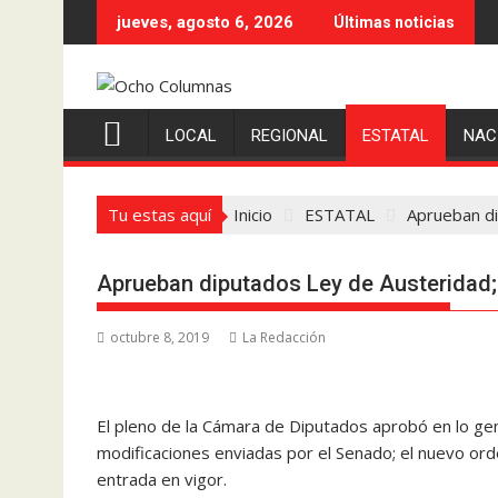
Saltar
jueves, agosto 6, 2026
Últimas noticias
al
contenido
LOCAL
REGIONAL
ESTATAL
NAC
Tu estas aquí
Inicio
ESTATAL
Aprueban di
Aprueban diputados Ley de Austeridad; 
octubre 8, 2019
La Redacción
El pleno de la Cámara de Diputados aprobó en lo gene
modificaciones enviadas por el Senado; el nuevo ord
entrada en vigor.