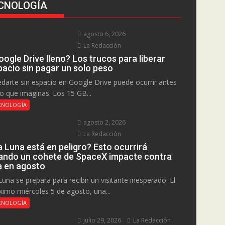
CNOLOGÍA
agosto 6, 2026
La Redacción
ogle Drive lleno? Los trucos para liberar
pacio sin pagar un solo peso
darte sin espacio en Google Drive puede ocurrir antes
lo que imaginas. Los 15 GB...
CNOLOGÍA
agosto 2, 2026
La Redacción
a Luna está en peligro? Esto ocurrirá
ando un cohete de SpaceX impacte contra
la en agosto
Luna se prepara para recibir un visitante inesperado. El
ximo miércoles 5 de agosto, una...
CNOLOGÍA
julio 29, 2026
La Redacción