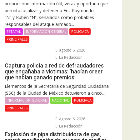
proporcione información útil, veraz y oportuna que
permita localizar y detener a Eric Raymundo
“N” y Rubén “N”, señalados como probables
responsables del ataque armado...
ESTATAL
INFORMACIÓN GENERAL
POLICIACA
PRINCIPALES
agosto 6, 2026
La Redacción
Captura policía a red de defraudadores
que engañaba a víctimas: ‘hacían creer
que habían ganado premios’
Elementos de la Secretaría de Seguridad Ciudadana
(SSC) de la Ciudad de México detuvieron a cinco...
INFORMACIÓN GENERAL
NACIONAL
POLICIACA
PRINCIPALES
agosto 6, 2026
La Redacción
Explosión de pipa distribuidora de gas,