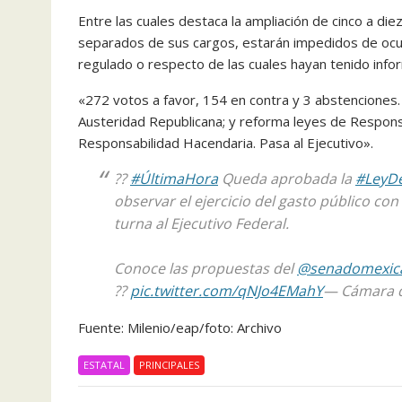
Entre las cuales destaca la ampliación de cinco a diez
separados de sus cargos, estarán impedidos de ocu
regulado o respecto de las cuales hayan tenido infor
«272 votos a favor, 154 en contra y 3 abstenciones.
Austeridad Republicana; y reforma leyes de Respons
Responsabilidad Hacendaria. Pasa al Ejecutivo».
??
#ÚltimaHora
Queda aprobada la
#LeyD
observar el ejercicio del gasto público con 
turna al Ejecutivo Federal.
Conoce las propuestas del
@senadomexic
??
pic.twitter.com/qNJo4EMahY
— Cámara d
Fuente: Milenio/eap/foto: Archivo
ESTATAL
PRINCIPALES