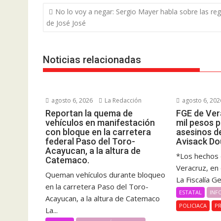
Navegación
No lo voy a negar: Sergio Mayer habla sobre las reg
de
de José José
entradas
Noticias relacionadas
agosto 6, 2026
La Redacción
agosto 6, 202
Reportan la quema de
FGE de Ver
vehículos en manifestación
mil pesos 
con bloque en la carretera
asesinos d
federal Paso del Toro-
Avisack Do
Acayucan, a la altura de
*Los hechos 
Catemaco.
Veracruz, en
Queman vehículos durante bloqueo
La Fiscalía G
en la carretera Paso del Toro-
ESTATAL
INF
Acayucan, a la altura de Catemaco
POLICIACA
PR
La...