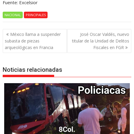
Fuente: Excelsior
NACIONAL
PRINCIPALES
Navegación
México llama a suspender
José Oscar Valdés, nuevo
de
subasta de piezas
titular de la Unidad de Delitos
entradas
arqueológicas en Francia
Fiscales en FGR
Noticias relacionadas