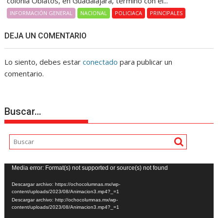
colonia Oblatos, en Guadalajara, terminó con el...
INFORMACIÓN GENERAL
NACIONAL
POLICIACA
PRINCIPALES
DEJA UN COMENTARIO
Lo siento, debes estar
conectado
para publicar un
comentario.
Buscar…
Reproductor
Media error: Format(s) not supported or source(s) not found
de
Descargar archivo: https://ochocolumnas.mx/wp-
vídeo
content/uploads/2023/08/Animacion3.mp4?_=1
Descargar archivo: http://ochocolumnas.mx/wp-
content/uploads/2023/08/Animacion3.mp4?_=1