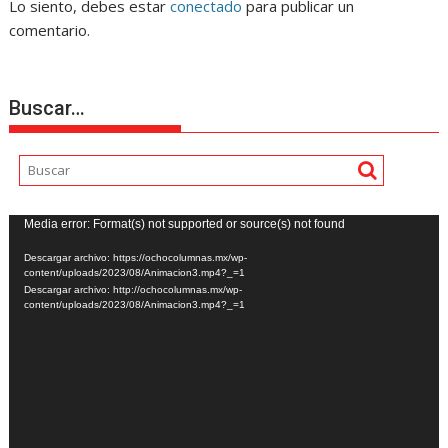
Lo siento, debes estar
conectado
para publicar un
comentario.
Buscar…
Reproductor
Media error: Format(s) not supported or source(s) not found
de
Descargar archivo: https://ochocolumnas.mx/wp-
vídeo
content/uploads/2023/08/Animacion3.mp4?_=1
Descargar archivo: http://ochocolumnas.mx/wp-
content/uploads/2023/08/Animacion3.mp4?_=1