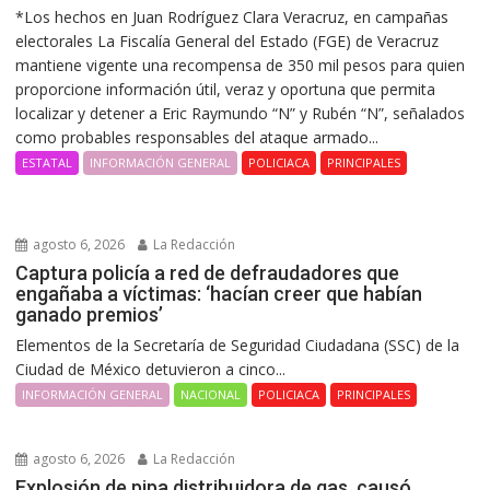
*Los hechos en Juan Rodríguez Clara Veracruz, en campañas
electorales La Fiscalía General del Estado (FGE) de Veracruz
mantiene vigente una recompensa de 350 mil pesos para quien
proporcione información útil, veraz y oportuna que permita
localizar y detener a Eric Raymundo “N” y Rubén “N”, señalados
como probables responsables del ataque armado...
ESTATAL
INFORMACIÓN GENERAL
POLICIACA
PRINCIPALES
agosto 6, 2026
La Redacción
Captura policía a red de defraudadores que
engañaba a víctimas: ‘hacían creer que habían
ganado premios’
Elementos de la Secretaría de Seguridad Ciudadana (SSC) de la
Ciudad de México detuvieron a cinco...
INFORMACIÓN GENERAL
NACIONAL
POLICIACA
PRINCIPALES
agosto 6, 2026
La Redacción
Explosión de pipa distribuidora de gas, causó