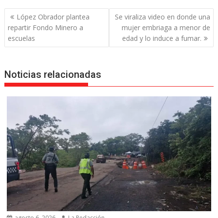
Navegación
López Obrador plantea
Se viraliza video en donde una
de
repartir Fondo Minero a
mujer embriaga a menor de
entradas
escuelas
edad y lo induce a fumar.
Noticias relacionadas
agosto 6, 2026
La Redacción