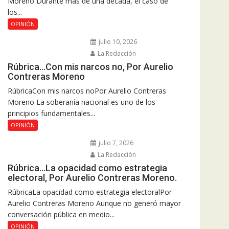
Moreno Durante más de una década, el caso de
los...
OPINIÓN
julio 10, 2026
La Redacción
Rúbrica…Con mis narcos no, Por Aurelio
Contreras Moreno
RúbricaCon mis narcos noPor Aurelio Contreras
Moreno La soberanía nacional es uno de los
principios fundamentales...
OPINIÓN
julio 7, 2026
La Redacción
Rúbrica…La opacidad como estrategia
electoral, Por Aurelio Contreras Moreno.
RúbricaLa opacidad como estrategia electoralPor
Aurelio Contreras Moreno Aunque no generó mayor
conversación pública en medio...
OPINIÓN