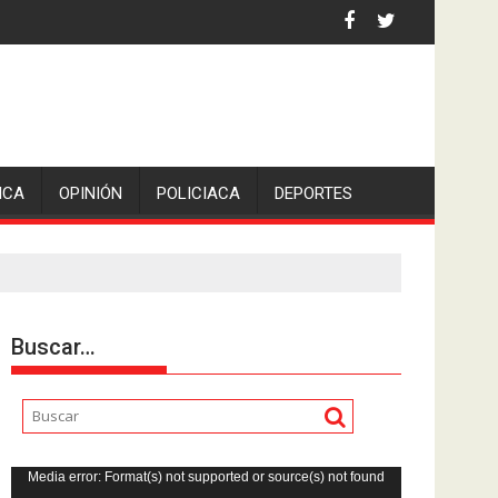
an Pedro en Lerdo de Tejada, Veracruz.
ICA
OPINIÓN
POLICIACA
DEPORTES
Buscar…
Reproductor
Media error: Format(s) not supported or source(s) not found