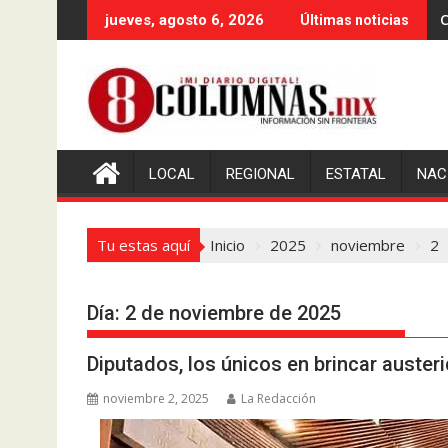
Saltar
C
jueves, agosto 6, 2026
Últimas noticias
al
contenido
LOCAL
REGIONAL
ESTATAL
NAC
Tu estas aquí
Inicio
2025
noviembre
2
Día:
2 de noviembre de 2025
Diputados, los únicos en brincar austeri
noviembre 2, 2025
La Redacción