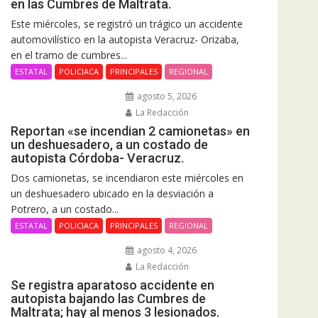
en las Cumbres de Maltrata.
Este miércoles, se registró un trágico un accidente
automovilístico en la autopista Veracruz- Orizaba,
en el tramo de cumbres...
ESTATAL
POLICIACA
PRINCIPALES
REGIONAL
agosto 5, 2026
La Redacción
Reportan «se incendian 2 camionetas» en
un deshuesadero, a un costado de
autopista Córdoba- Veracruz.
Dos camionetas, se incendiaron este miércoles en
un deshuesadero ubicado en la desviación a
Potrero, a un costado...
ESTATAL
POLICIACA
PRINCIPALES
REGIONAL
agosto 4, 2026
La Redacción
Se registra aparatoso accidente en
autopista bajando las Cumbres de
Maltrata; hay al menos 3 lesionados.