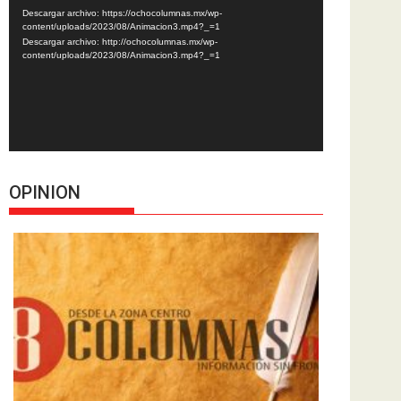
de
Descargar archivo: https://ochocolumnas.mx/wp-
vídeo
content/uploads/2023/08/Animacion3.mp4?_=1
Descargar archivo: http://ochocolumnas.mx/wp-
content/uploads/2023/08/Animacion3.mp4?_=1
OPINION